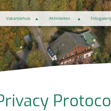
Vakantiehuis
Aktiviteiten
Fotogalerij
Vakantiehuis
Aktiviteiten
Fotogalerij
Privacy Protoco