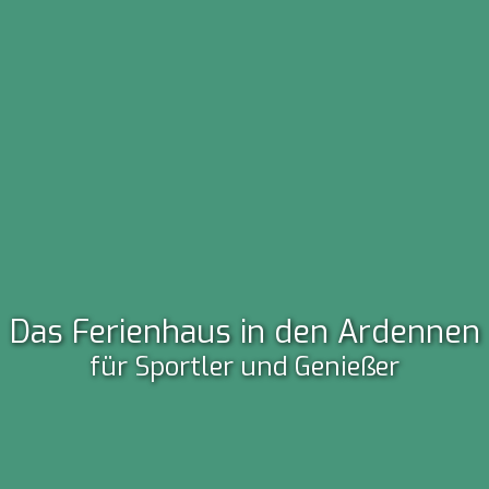
Fühlen Sie sich wie Zuhause!
Das Ferienhaus in den Ardennen
Die ideale Gruppenunterkunft in den
für Sportler und Genießer
Ardennen