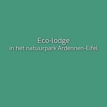
Voel u thuis!
Eco-lodge
ideale groepsaccommodatie voor
in het natuurpark Ardennen-Eifel
families en buitensporters